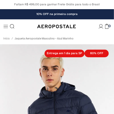
Faltam R$ 499,00 para ganhar Frete Grátis para todo o Brasil
10% OFF na primeira compra
0
Início
Jaqueta Aeropostale Masculino - Azul Marinho
Entrega em 1 dia para SP
60%
OFF