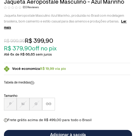
Jaqueta Aeropostale Masculino - Azul Marinho
(0)
Jaqueta Aeropostale Masculino Azul Marinho, produzida no Brasil com modelagem
brasileira, bom caimento e estilo casual para dias amenos e produções urbanas.
Ler
mais
R$ 399,90
R$ 999,99
R$ 379,90
off no pix
6x
R$ 66,65
sem juros
Você economiza
R$ 19,99 via pix
Tabela de medidas
Tamanho
P
M
G
GG
Frete grátis acima de R$ 499,00 para todo o Brasil
Adicionar à sacola