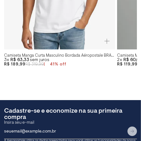
Camiseta Manga Curta Masculino Bordada Aéropostale BRANCO
3x
R$ 63,33
sem juros
2x
R$ 60,0
R$ 189,99
R$ 319,99
41
%
R$ 119,99
R
Cadastre-se e economize na sua primeira
compra
A Aeropostale utiliza os dados preenchidos para você utilizar as funcionalidades da nossa