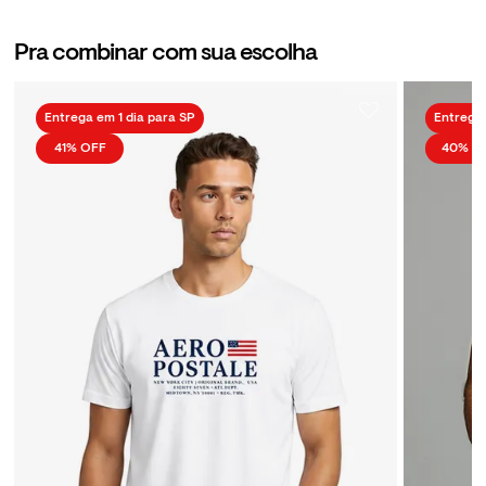
Pra combinar com sua escolha
Entrega em 1 dia para SP
Entrega 
41%
OFF
40%
O