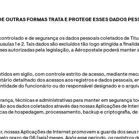
 DE OUTRAS FORMAS TRATA E PROTEGE ESSES DADOS PES
ntrolado e de segurança os dados pessoais coletados de Titula
ulas 1 e 2. Tais dados são excluídos tão logo atingida a finalid
ses autorizadas pela legislação, a Aéropostale poderá manter a
tidos em sigilo, com controle estrito de acesso, mediante mec
io detalhado dos acessos aos registros e dados pessoais, em 
ntidade do funcionário ou do responsável designado e o arqui
rança, técnicas e administrativas para manter em segurança t
ão aos dados coletados através das nossas Aplicações de Intern
cas de hospedagem, processamento, backup e criptografia, de 
r, nossas Aplicações de Internet promovem a guarda dos seus r
lo prazo de 06 (seis) meses. Após esse período, os registros de