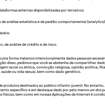
plataformas externas disponibilizadas por terceiros;
u de análise estatística e de padrão comportamental (analytics)
dados;
o, de análise de crédito e de risco.
utra forma tratamos intencionalmente dados pessoais excessiv
ção disso, pedimos que você se abstenha de compartilhar dado
igem racial ou étnica, convicção religiosa, opinião política, fil
co, saúde ou vida sexual, bem como dado genético.
e produtos destinados ao público infanto-juvenil. No entanto, 
ento específico e em destaque dado por pelo menos um dos pais
s físicas, bem como em nossas Aplicações de Internet é condi