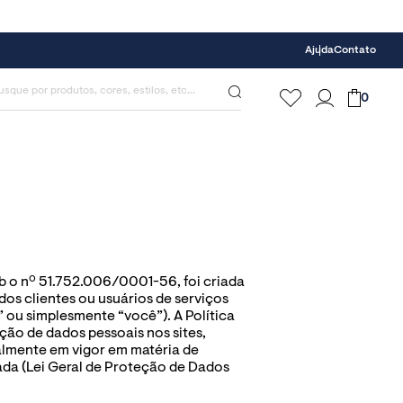
Ajuda
Contato
0
b o nº 51.752.006/0001-56, foi criada 
s clientes ou usuários de serviços 
” ou simplesmente “você”). A Política 
ão de dados pessoais nos sites, 
almente em vigor em matéria de 
ada (Lei Geral de Proteção de Dados 