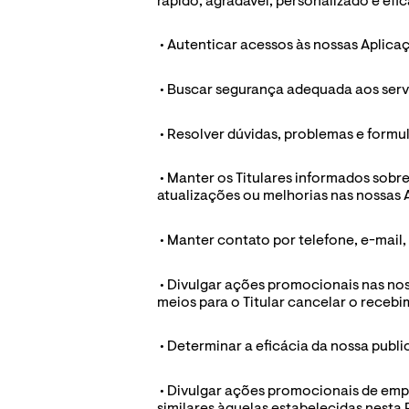
rápido, agradável, personalizado e efic
 • Autenticar acessos às nossas Aplicaç
 • Buscar segurança adequada aos servi
 • Resolver dúvidas, problemas e formu
 • Manter os Titulares informados sobr
atualizações ou melhorias nas nossas A
 • Manter contato por telefone, e-mai
 • Divulgar ações promocionais nas noss
meios para o Titular cancelar o recebi
 • Determinar a eficácia da nossa publi
 • Divulgar ações promocionais de emp
similares àquelas estabelecidas nesta P