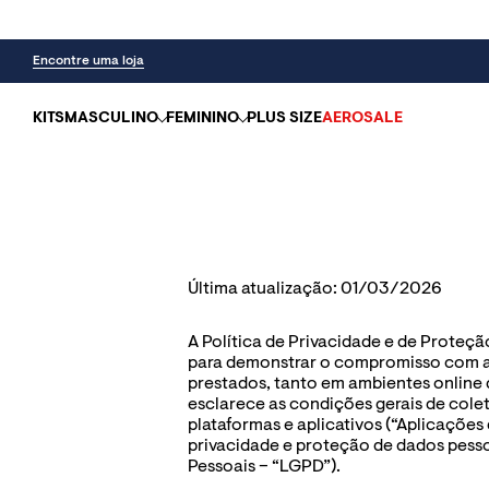
Encontre uma loja
KITS
MASCULINO
FEMININO
PLUS SIZE
AEROSALE
Última atualização: 01/03/2026
A Política de Privacidade e de Proteçã
para demonstrar o compromisso com a s
prestados, tanto em ambientes online qu
esclarece as condições gerais de cole
plataformas e aplicativos (“Aplicações
privacidade e proteção de dados pessoa
Pessoais – “LGPD”). 