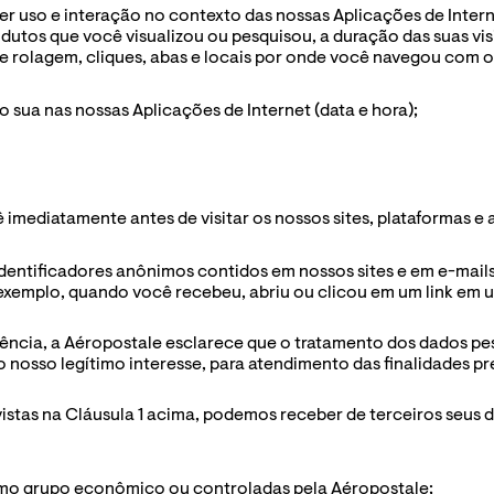
quer uso e interação no contexto das nossas Aplicações de Intern
dutos que você visualizou ou pesquisou, a duração das suas vis
e rolagem, cliques, abas e locais por onde você navegou com 
 sua nas nossas Aplicações de Internet (data e hora);
 imediatamente antes de visitar os nossos sites, plataformas e 
 identificadores anônimos contidos em nossos sites e em e-mails
exemplo, quando você recebeu, abriu ou clicou em um link em u
ncia, a Aéropostale esclarece que o tratamento dos dados pessoa
o nosso legítimo interesse, para atendimento das finalidades pre
evistas na Cláusula 1 acima, podemos receber de terceiros seus 
smo grupo econômico ou controladas pela Aéropostale;