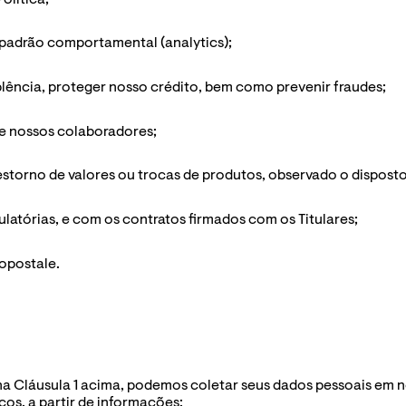
e padrão comportamental (analytics);
plência, proteger nosso crédito, bem como prevenir fraudes;
de nossos colaboradores;
storno de valores ou trocas de produtos, observado o disposto
ulatórias, e com os contratos firmados com os Titulares;
ropostale.
s na Cláusula 1 acima, podemos coletar seus dados pessoais em n
cos, a partir de informações: