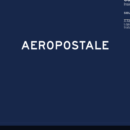
A Ae
Loja
trat