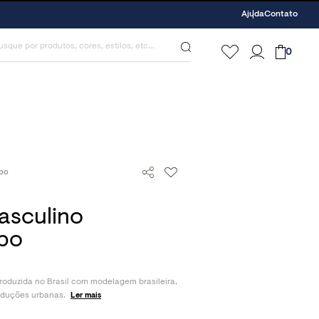
Ajuda
Contato
0
mbo
asculino
bo
duzida no Brasil com modelagem brasileira,
roduções urbanas.
Ler mais