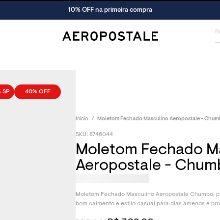
10% OFF na primeira compra
a SP
40%
OFF
Início
Moletom Fechado Masculino Aeropostale - Chu
SKU: 8746044
Moletom Fechado M
Aeropostale - Chum
Moletom Fechado Masculino Aeropostale Chumbo, pro
bom caimento e estilo casual para dias amenos e p