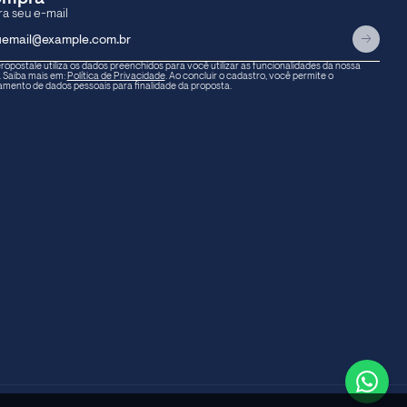
ropostale utiliza os dados preenchidos para você utilizar as funcionalidades da nossa
. Saiba mais em:
Política de Privacidade
. Ao concluir o cadastro, você permite o
amento de dados pessoais para finalidade da proposta.