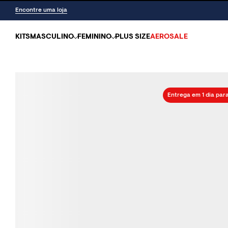
Encontre uma loja
KITS
MASCULINO
FEMININO
PLUS SIZE
AEROSALE
Entrega em 1 dia par