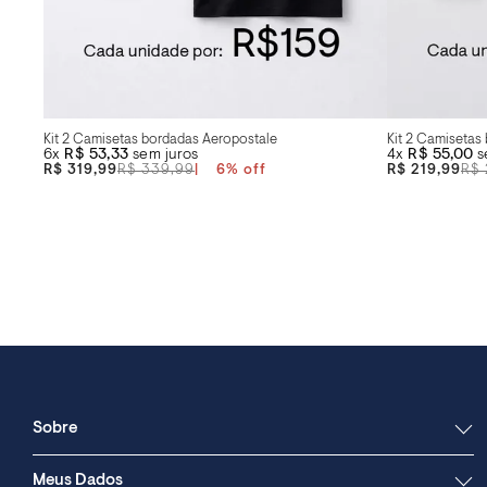
Kit 2 Camisetas bordadas Aeropostale
Kit 2 Camisetas
6x
R$ 53,33
sem juros
4x
R$ 55,00
s
R$ 319,99
R$ 339,99
6
%
R$ 219,99
R$ 
Sobre
Meus Dados