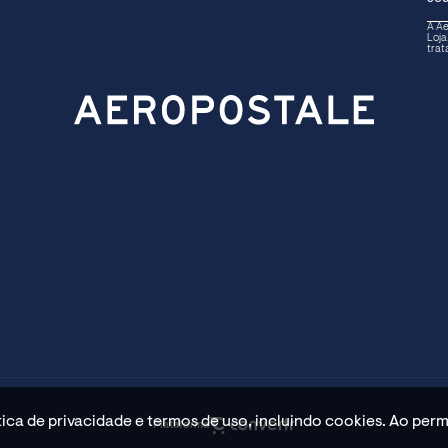
A Ae
Loja
trat
ítica de privacidade e termos de uso, incluindo cookies. Ao 
Plataforma