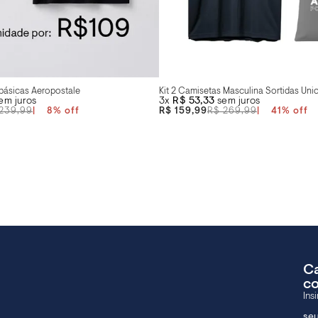
 básicas Aeropostale
Kit 2 Camisetas Masculina Sortidas Uni
em juros
3x
R$ 53,33
sem juros
239,99
8
%
R$ 159,99
R$ 269,99
41
%
Ca
c