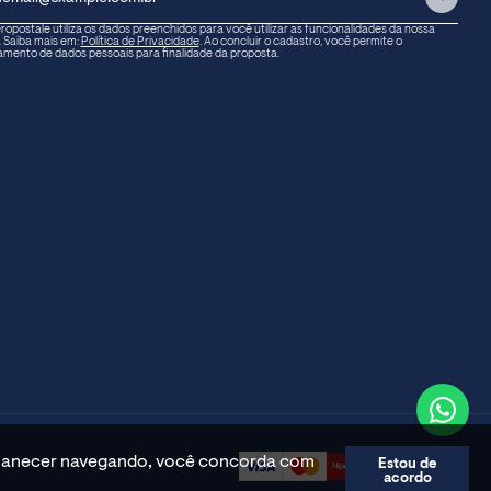
ropostale utiliza os dados preenchidos para você utilizar as funcionalidades da nossa
. Saiba mais em:
Política de Privacidade
. Ao concluir o cadastro, você permite o
amento de dados pessoais para finalidade da proposta.
permanecer navegando, você concorda com
Estou de
acordo