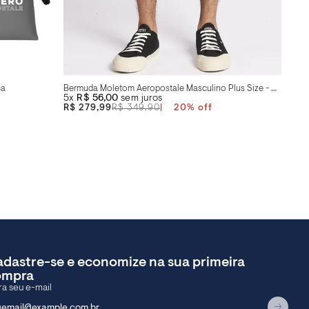
ca
Bermuda Moletom Aeropostale Masculino Plus Size - Mescla Claro Alvejado
5x
R$ 56,00
sem juros
R$ 279,99
R$ 349,90
20
%
dastre-se e economize na sua primeira
ompra