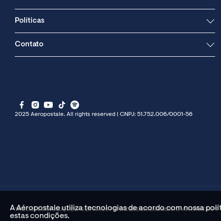
Políticas
Contato
2025 Aeropostale. All rights reserved | CNPJ: 51.752.006/0001-56
A Aéropostale utiliza tecnologias de acordo com nossa pol
TROCAS E DEVOLUÇÕES
POLÍTICA DE PRIVACIDADE
ATENDIMENTO VIA WHATSAPP
estas condições.