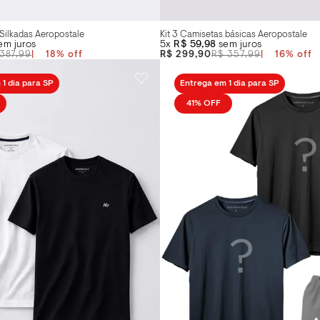
 Silkadas Aeropostale
Kit 3 Camisetas básicas Aeropostale
em juros
5x
R$ 59,98
sem juros
387,99
18
%
R$ 299,90
R$ 357,99
16
%
1 dia para SP
Entrega em 1 dia para SP
41%
OFF