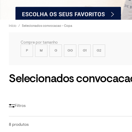
Início
Selecionados convocacao - Copa
Compre por tamanho
P
M
G
GG
G1
G2
Selecionados convocaca
Filtros
8 produtos