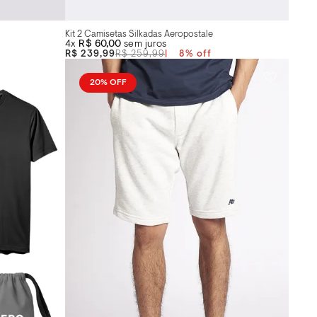
Kit 2 Camisetas Silkadas Aeropostale
4x
R$ 60,00
sem juros
R$ 239,99
R$ 259,99
8
%
20%
OFF