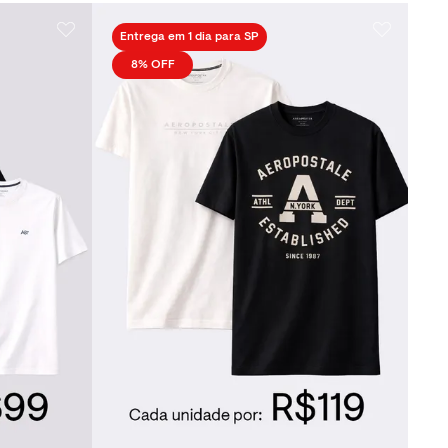
Entrega em 1 dia para SP
8%
OFF