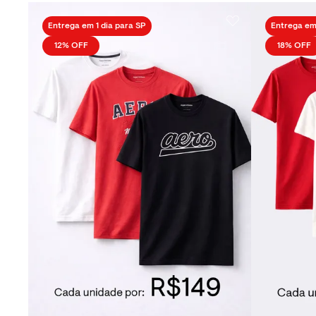
Entrega em 1 dia para SP
Entrega em 
12%
OFF
18%
OFF