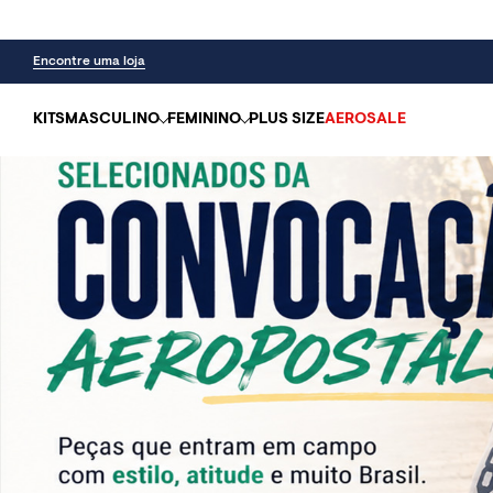
Encontre uma loja
KITS
MASCULINO
FEMININO
PLUS SIZE
AEROSALE
SEL