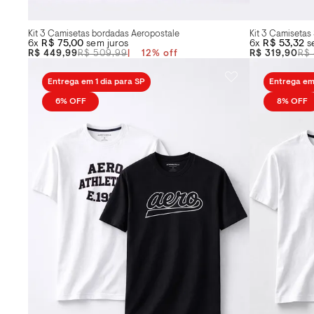
Kit 3 Camisetas bordadas Aeropostale
Kit 3 Camisetas
6x
R$ 75,00
sem juros
6x
R$ 53,32
s
R$ 449,99
R$ 509,99
12
%
R$ 319,90
R$ 
Entrega em 1 dia para SP
Entrega em 
6%
OFF
8%
OFF